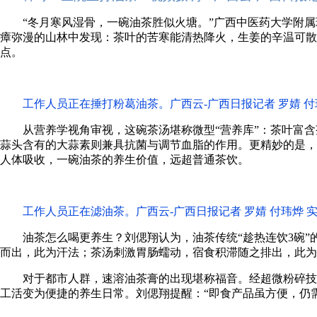
“冬月寒风湿骨，一碗油茶胜似火塘。”广西中医药大学附
瘴弥漫的山林中发现：茶叶的苦寒能清热降火，生姜的辛温可散
点。
工作人员正在捶打粉葛油茶。广西云-广西日报记者 罗婧 付玮
从营养学视角审视，这碗茶汤堪称微型“营养库”：茶叶富
蒜头含有的大蒜素则兼具抗菌与调节血脂的作用。更精妙的是，
人体吸收，一碗油茶的养生价值，远超普通茶饮。
工作人员正在滤油茶。广西云-广西日报记者 罗婧 付玮烨 实
油茶怎么喝更养生？刘偲翔认为，油茶传统“趁热连饮3碗
而出，此为汗法；茶汤刺激胃肠蠕动，宿食积滞随之排出，此为
对于都市人群，速溶油茶膏的出现堪称福音。经超微粉碎技
工活变为便捷的养生日常。刘偲翔提醒：“即食产品虽方便，仍