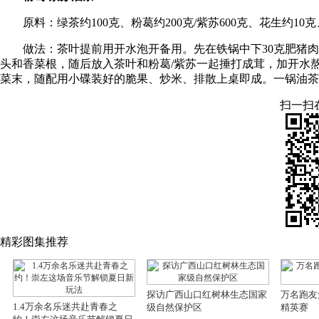
原料：绿茶约100克、粉葛约200克/紫苏600克、花生约1
做法：茶叶提前用开水泡开备用。先在铁锅中下30克肥猪
头和香菜根，随后放入茶叶和粉葛/紫苏一起捶打成茸，加开水
菜末，随配用小碟装好的脆果、炒米、排散上桌即成。一锅油茶
扫一扫
精彩图集推荐
探访广西山口红树林生态国家
万名跑友
1.4万余名乐迷共赴青春之
级自然保护区
精英赛