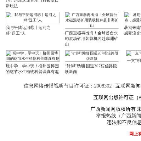
约！崇左这场音乐节解锁夏日
新玩法
我与平陆运河⑬丨运河之
暑期来南
广西重器再出海！全球首台永
畔“送工”人
感受流光
磁混动矿用装载机奔赴非洲矿
山
一支“
玩中学，学中玩！柳州园博园
“针脚”绣细 国道207梧信路段
的这节水生植物科普课真有趣
焕新颜
信息网络传播视听节目许可证：2008302
互联网新闻信息
互联网出版许可证（
广西新闻网版权所有 
举报热线（广西新
违法和不良信息举报
网上