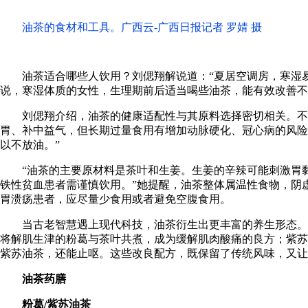
油茶的食材和工具。广西云-广西日报记者 罗婧 摄
油茶适合哪些人饮用？刘偲翔解说道：“夏居空调房，寒湿易
说，寒湿体质的女性，生理期前后适当喝些油茶，能有效改善不
刘偲翔介绍，油茶的健康适配性与其原料选择密切相关。不
胃、补中益气，但长期过量食用有增加动脉硬化、冠心病的风险
以不放油。”
“油茶的主要原材料是茶叶和生姜。生姜的辛辣可能刺激胃
铁性贫血患者需谨慎饮用。”她提醒，油茶整体属温性食物，阴
胃溃疡患者，应尽量少食用或者避免空腹食用。
当古老智慧遇上现代科技，油茶衍生出更丰富的养生形态。
将解肌生津的粉葛与茶叶共煮，成为缓解肌肉酸痛的良方；紫苏
紫苏油茶，还能止呕。这些改良配方，既保留了传统风味，又让
油茶药膳
粉葛/紫苏油茶